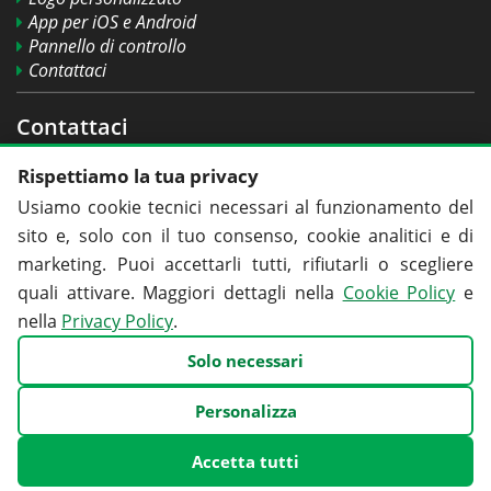
App per iOS e Android
Pannello di controllo
Contattaci
Contattaci
Rispettiamo la tua privacy
Usiamo cookie tecnici necessari al funzionamento del
sito e, solo con il tuo consenso, cookie analitici e di
800 90 93 98
marketing. Puoi accettarli tutti, rifiutarli o scegliere
info@numeroverdeitalia.it
quali attivare. Maggiori dettagli nella
Cookie Policy
e
Condividi
nella
Privacy Policy
.
Solo necessari
© Copyright 2008-2026 Numero Verde Italia Srl - Azienda Autorizzata Min. Svil.
Personalizza
Econ. - Registro Op. Comunicazioni n. 20519 - P. I. 09530731000 -
Mappa del
sito
Accetta tutti