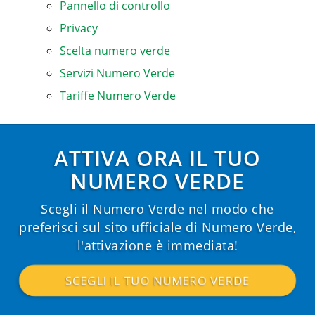
Pannello di controllo
Privacy
Scelta numero verde
Servizi Numero Verde
Tariffe Numero Verde
ATTIVA ORA IL TUO
NUMERO VERDE
Scegli il Numero Verde nel modo che
preferisci sul sito ufficiale di Numero Verde,
l'attivazione è immediata!
SCEGLI IL TUO NUMERO VERDE